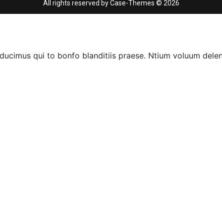
Case-Themes
© All rights reserved by
2026
ucimus qui to bonfo blanditiis praese. Ntium voluum deleni