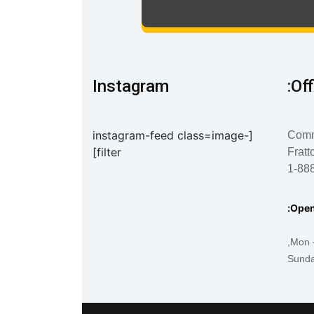
Instagram
Off
[instagram-feed class=image-
filter]
Fratt
1-88
Open
Mon –
Sund