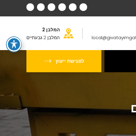
המלבן 2
local@givatayimga
המלבן 2 גבעתיים
לפגישת ייעוץ